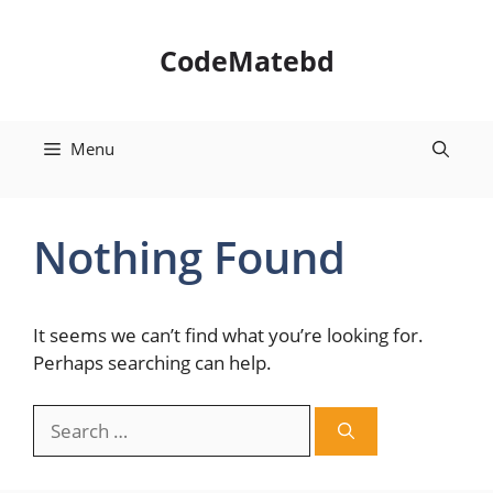
Skip
to
CodeMatebd
content
Menu
Nothing Found
It seems we can’t find what you’re looking for.
Perhaps searching can help.
Search
for: