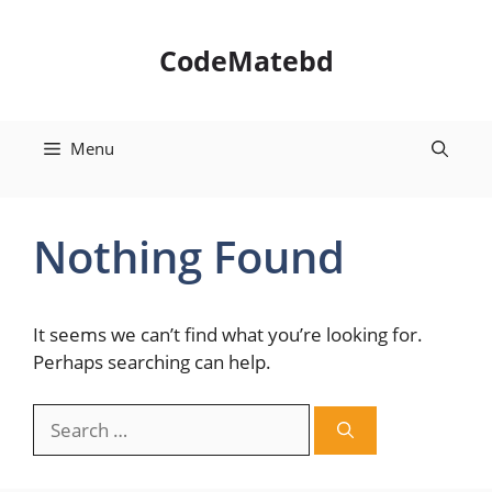
Skip
to
CodeMatebd
content
Menu
Nothing Found
It seems we can’t find what you’re looking for.
Perhaps searching can help.
Search
for: