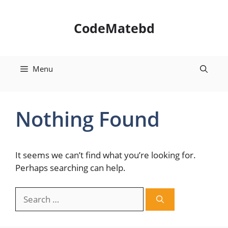
Skip
to
CodeMatebd
content
Menu
Nothing Found
It seems we can’t find what you’re looking for.
Perhaps searching can help.
Search
for: