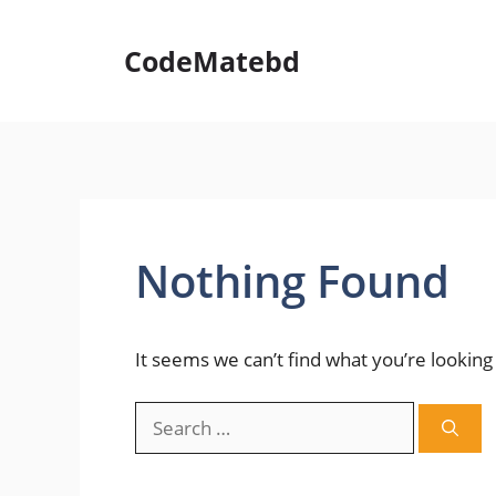
Skip
to
CodeMatebd
content
Nothing Found
It seems we can’t find what you’re looking
Search
for: