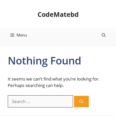
Skip
to
CodeMatebd
content
Menu
Nothing Found
It seems we can’t find what you’re looking for.
Perhaps searching can help.
Search
for: