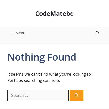
Skip
to
CodeMatebd
content
Menu
Nothing Found
It seems we can’t find what you’re looking for.
Perhaps searching can help.
Search
for: