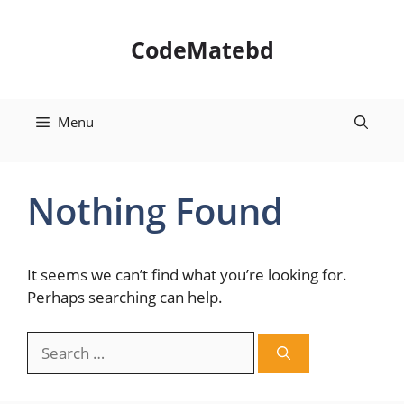
Skip
to
CodeMatebd
content
Menu
Nothing Found
It seems we can’t find what you’re looking for.
Perhaps searching can help.
Search
for: