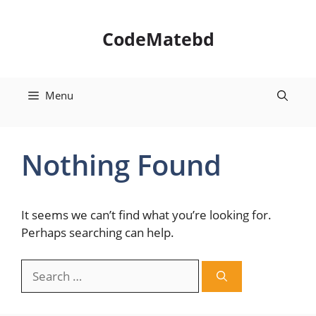
Skip
to
CodeMatebd
content
Menu
Nothing Found
It seems we can’t find what you’re looking for.
Perhaps searching can help.
Search
for: