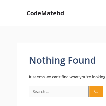
Skip
to
CodeMatebd
content
Nothing Found
It seems we can’t find what you’re looking
Search
for: