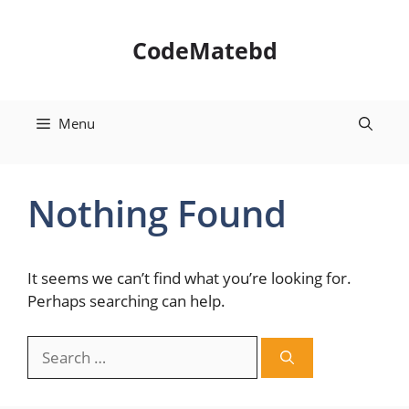
Skip
to
CodeMatebd
content
Menu
Nothing Found
It seems we can’t find what you’re looking for.
Perhaps searching can help.
Search
for: