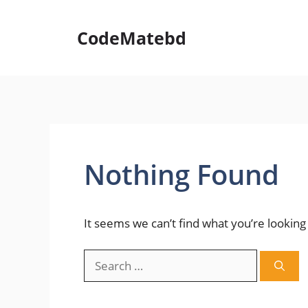
Skip
to
CodeMatebd
content
Nothing Found
It seems we can’t find what you’re looking
Search
for: