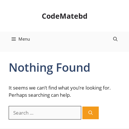
Skip
to
CodeMatebd
content
Menu
Nothing Found
It seems we can’t find what you’re looking for.
Perhaps searching can help.
Search
for: