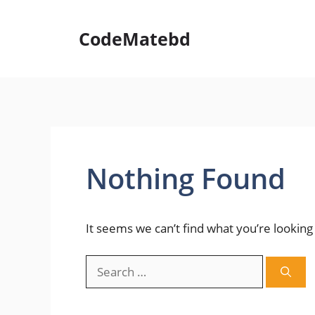
Skip
to
CodeMatebd
content
Nothing Found
It seems we can’t find what you’re looking
Search
for: