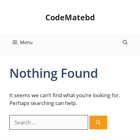
Skip
to
CodeMatebd
content
Menu
Nothing Found
It seems we can’t find what you’re looking for.
Perhaps searching can help.
Search
for: