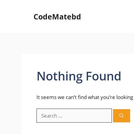
Skip
to
CodeMatebd
content
Nothing Found
It seems we can’t find what you’re looking
Search
for: