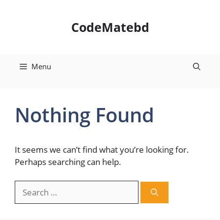
Skip
to
CodeMatebd
content
Menu
Nothing Found
It seems we can’t find what you’re looking for.
Perhaps searching can help.
Search
for: