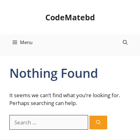
Skip
to
CodeMatebd
content
Menu
Nothing Found
It seems we can’t find what you’re looking for.
Perhaps searching can help.
Search
for: