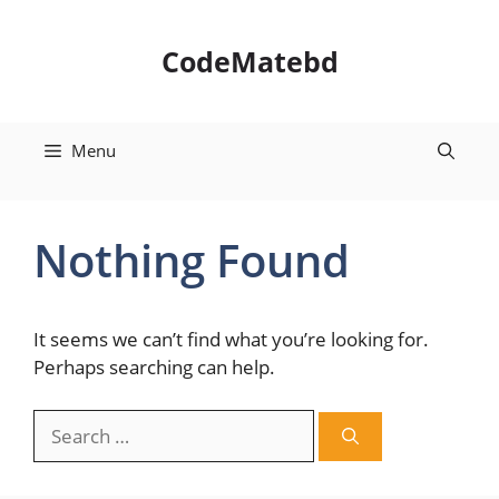
Skip
to
CodeMatebd
content
Menu
Nothing Found
It seems we can’t find what you’re looking for.
Perhaps searching can help.
Search
for: