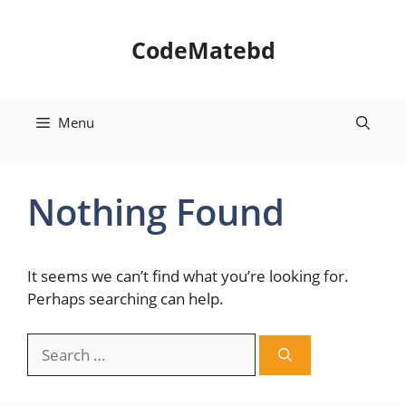
Skip
to
CodeMatebd
content
Menu
Nothing Found
It seems we can’t find what you’re looking for.
Perhaps searching can help.
Search
for: