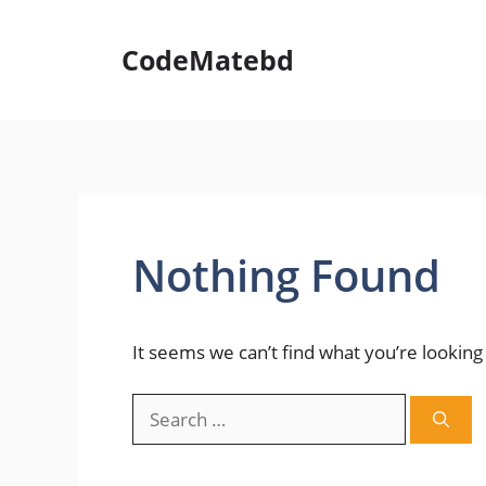
Skip
to
CodeMatebd
content
Nothing Found
It seems we can’t find what you’re looking
Search
for: