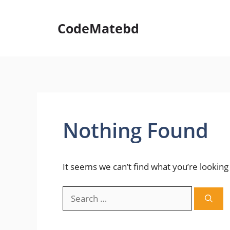
Skip
to
CodeMatebd
content
Nothing Found
It seems we can’t find what you’re looking
Search
for: