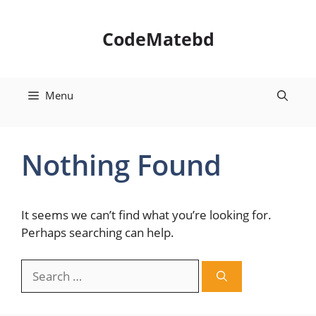
Skip
to
CodeMatebd
content
Menu
Nothing Found
It seems we can’t find what you’re looking for.
Perhaps searching can help.
Search
for: