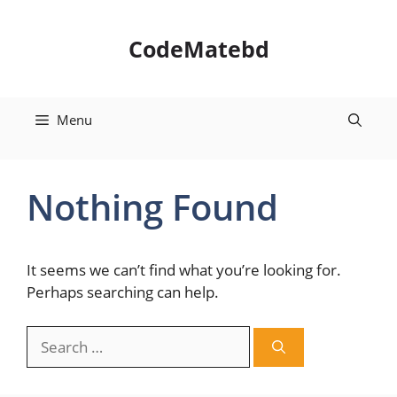
Skip
to
CodeMatebd
content
Menu
Nothing Found
It seems we can’t find what you’re looking for.
Perhaps searching can help.
Search
for: