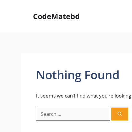
Skip
to
CodeMatebd
content
Nothing Found
It seems we can’t find what you’re looking
Search
for: