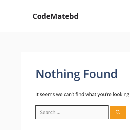
Skip
to
CodeMatebd
content
Nothing Found
It seems we can’t find what you’re looking
Search
for: