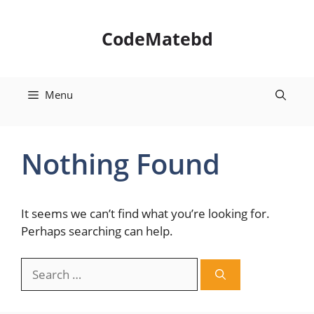
Skip
to
CodeMatebd
content
Menu
Nothing Found
It seems we can’t find what you’re looking for.
Perhaps searching can help.
Search
for: