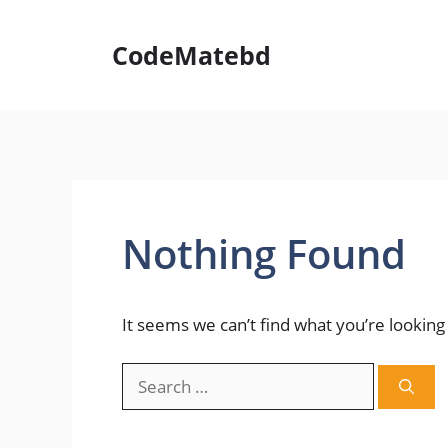
Skip
to
CodeMatebd
content
Nothing Found
It seems we can’t find what you’re looking
Search
for: