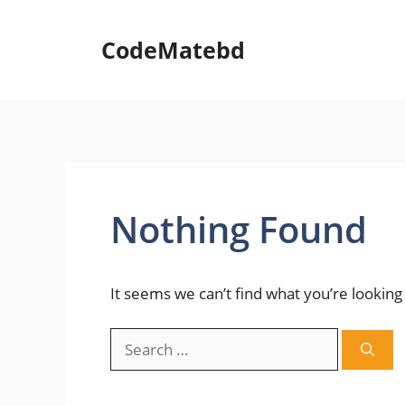
Skip
to
CodeMatebd
content
Nothing Found
It seems we can’t find what you’re looking
Search
for: