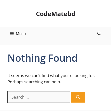
Skip
to
CodeMatebd
content
Menu
Nothing Found
It seems we can’t find what you’re looking for.
Perhaps searching can help.
Search
for: