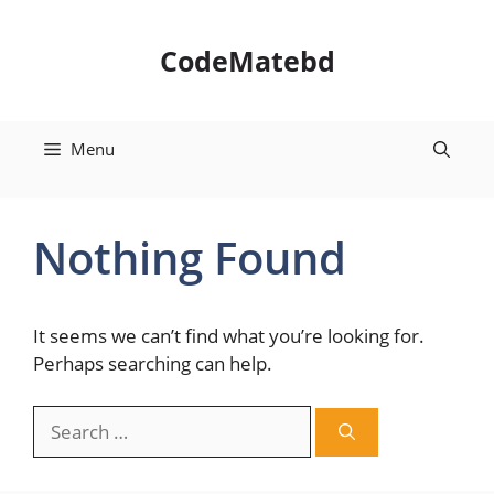
Skip
to
CodeMatebd
content
Menu
Nothing Found
It seems we can’t find what you’re looking for.
Perhaps searching can help.
Search
for: