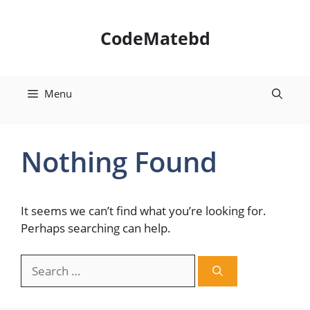
Skip
to
CodeMatebd
content
Menu
Nothing Found
It seems we can’t find what you’re looking for.
Perhaps searching can help.
Search
for: