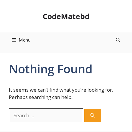
Skip
to
CodeMatebd
content
Menu
Nothing Found
It seems we can’t find what you’re looking for.
Perhaps searching can help.
Search
for: