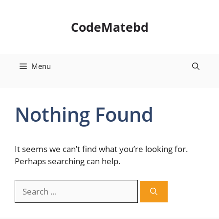
Skip
to
CodeMatebd
content
Menu
Nothing Found
It seems we can’t find what you’re looking for.
Perhaps searching can help.
Search
for: