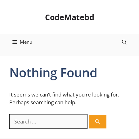
Skip
to
CodeMatebd
content
Menu
Nothing Found
It seems we can’t find what you’re looking for.
Perhaps searching can help.
Search
for: