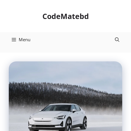
Skip
to
CodeMatebd
content
Menu