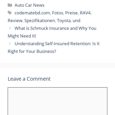
Categories
Auto Car News
Tags
codematebd.com
,
Fotos
,
Preise
,
RAV4
,
Review
,
Spezifikationen
,
Toyota
,
und
What is Schmuck Insurance and Why You
Might Need It!
Understanding Self-Insured Retention: Is It
Right for Your Business?
Leave a Comment
Comment