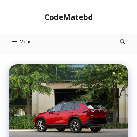
Skip
to
CodeMatebd
content
Menu