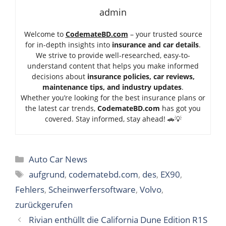
admin
Welcome to
CodemateBD.com
– your trusted source
for in-depth insights into
insurance and car details
.
We strive to provide well-researched, easy-to-
understand content that helps you make informed
decisions about
insurance policies, car reviews,
maintenance tips, and industry updates
.
Whether you’re looking for the best insurance plans or
the latest car trends,
Code
mateBD.com
has got you
covered. Stay informed, stay ahead! 🚗💡
Categories
Auto Car News
Tags
aufgrund
,
codematebd.com
,
des
,
EX90
,
Fehlers
,
Scheinwerfersoftware
,
Volvo
,
zurückgerufen
Rivian enthüllt die California Dune Edition R1S