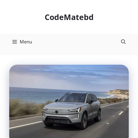
Skip
to
CodeMatebd
content
Menu