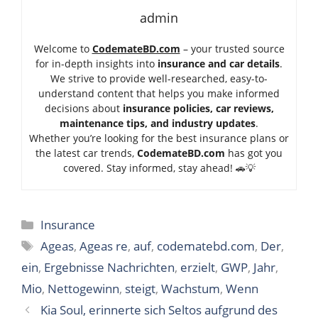
admin
Welcome to
CodemateBD.com
– your trusted source
for in-depth insights into
insurance and car details
.
We strive to provide well-researched, easy-to-
understand content that helps you make informed
decisions about
insurance policies, car reviews,
maintenance tips, and industry updates
.
Whether you’re looking for the best insurance plans or
the latest car trends,
Code
mateBD.com
has got you
covered. Stay informed, stay ahead! 🚗💡
Categories
Insurance
Tags
Ageas
,
Ageas re
,
auf
,
codematebd.com
,
Der
,
ein
,
Ergebnisse Nachrichten
,
erzielt
,
GWP
,
Jahr
,
Mio
,
Nettogewinn
,
steigt
,
Wachstum
,
Wenn
Kia Soul, erinnerte sich Seltos aufgrund des