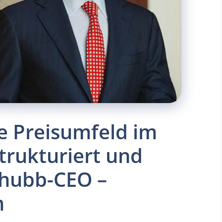
e Preisumfeld im
strukturiert und
Chubb-CEO –
m