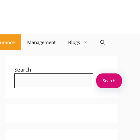
surance
Management
Blogs
Search
Search