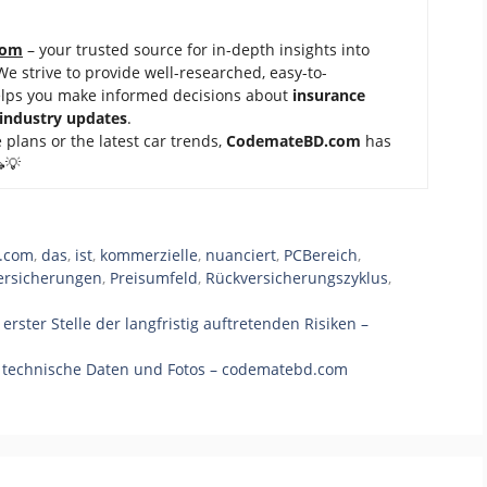
com
– your trusted source for in-depth insights into
 We strive to provide well-researched, easy-to-
elps you make informed decisions about
insurance
 industry updates
.
 plans or the latest car trends,
Code
mateBD.com
has
💡
.com
,
das
,
ist
,
kommerzielle
,
nuanciert
,
PCBereich
,
ersicherungen
,
Preisumfeld
,
Rückversicherungszyklus
,
erster Stelle der langfristig auftretenden Risiken –
, technische Daten und Fotos – codematebd.com