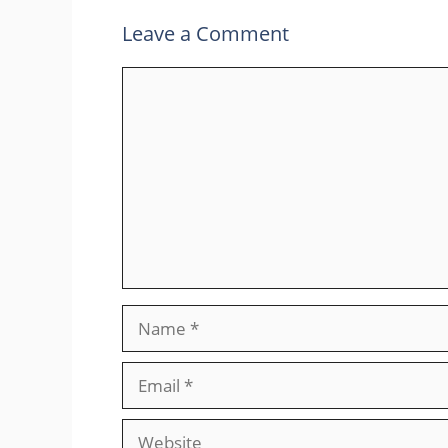
Leave a Comment
Comment
Name
Email
Website