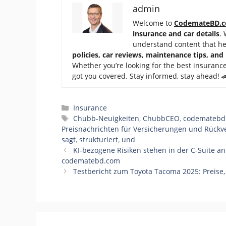
admin
Welcome to
CodemateBD.
insurance and car details
.
understand content that h
policies, car reviews, maintenance tips, and
Whether you’re looking for the best insurance
got you covered. Stay informed, stay ahead! 
Categories
Insurance
Tags
Chubb-Neuigkeiten
,
ChubbCEO
,
codematebd
Preisnachrichten für Versicherungen und Rückv
sagt
,
strukturiert
,
und
KI-bezogene Risiken stehen in der C-Suite an 
codematebd.com
Testbericht zum Toyota Tacoma 2025: Preise