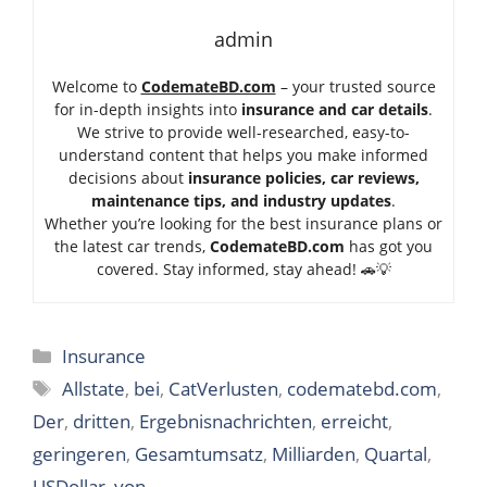
admin
Welcome to
CodemateBD.com
– your trusted source
for in-depth insights into
insurance and car details
.
We strive to provide well-researched, easy-to-
understand content that helps you make informed
decisions about
insurance policies, car reviews,
maintenance tips, and industry updates
.
Whether you’re looking for the best insurance plans or
the latest car trends,
Code
mateBD.com
has got you
covered. Stay informed, stay ahead! 🚗💡
Categories
Insurance
Tags
Allstate
,
bei
,
CatVerlusten
,
codematebd.com
,
Der
,
dritten
,
Ergebnisnachrichten
,
erreicht
,
geringeren
,
Gesamtumsatz
,
Milliarden
,
Quartal
,
USDollar
,
von