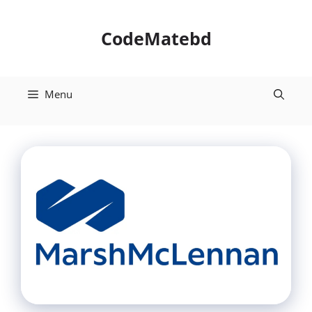
Skip
to
CodeMatebd
content
Menu