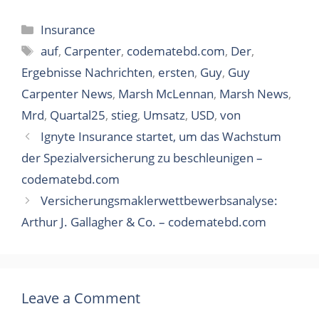
Categories
Insurance
Tags
auf
,
Carpenter
,
codematebd.com
,
Der
,
Ergebnisse Nachrichten
,
ersten
,
Guy
,
Guy
Carpenter News
,
Marsh McLennan
,
Marsh News
,
Mrd
,
Quartal25
,
stieg
,
Umsatz
,
USD
,
von
Ignyte Insurance startet, um das Wachstum
der Spezialversicherung zu beschleunigen –
codematebd.com
Versicherungsmaklerwettbewerbsanalyse:
Arthur J. Gallagher & Co. – codematebd.com
Leave a Comment