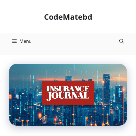
Skip
to
CodeMatebd
content
Menu