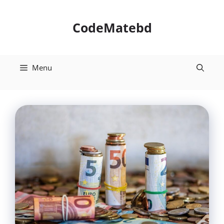
Skip
to
CodeMatebd
content
Menu