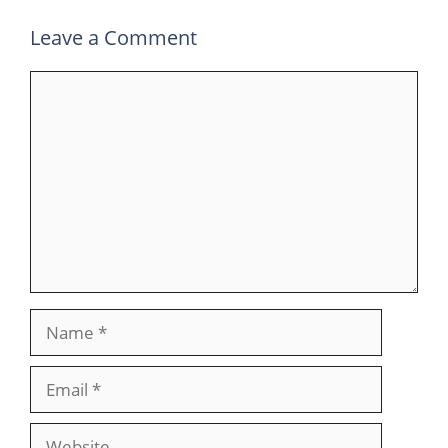
Leave a Comment
Comment
Name
Email
Website