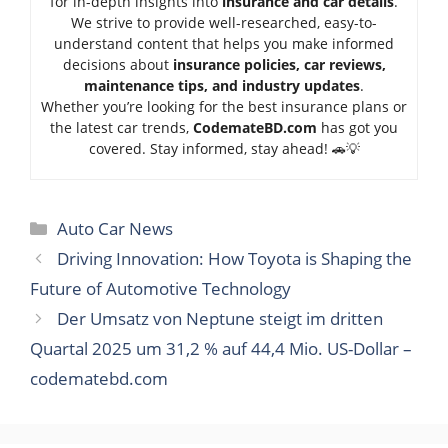
for in-depth insights into
insurance and car details
.
We strive to provide well-researched, easy-to-
understand content that helps you make informed
decisions about
insurance policies, car reviews,
maintenance tips, and industry updates
.
Whether you’re looking for the best insurance plans or
the latest car trends,
Code
mateBD.com
has got you
covered. Stay informed, stay ahead! 🚗💡
Categories
Auto Car News
Driving Innovation: How Toyota is Shaping the
Future of Automotive Technology
Der Umsatz von Neptune steigt im dritten
Quartal 2025 um 31,2 % auf 44,4 Mio. US-Dollar –
codematebd.com