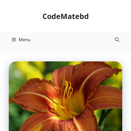
Skip
to
CodeMatebd
content
Menu