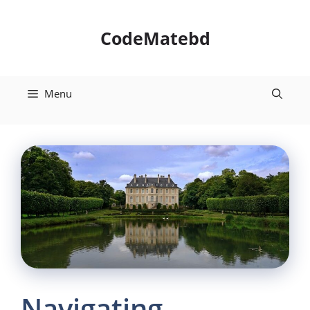
Skip
to
CodeMatebd
content
Menu
Navigating