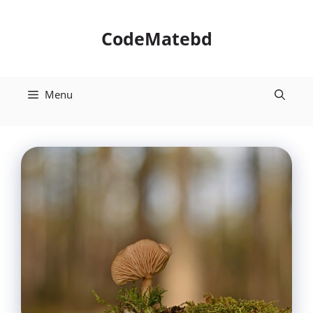
Skip
to
CodeMatebd
content
Menu