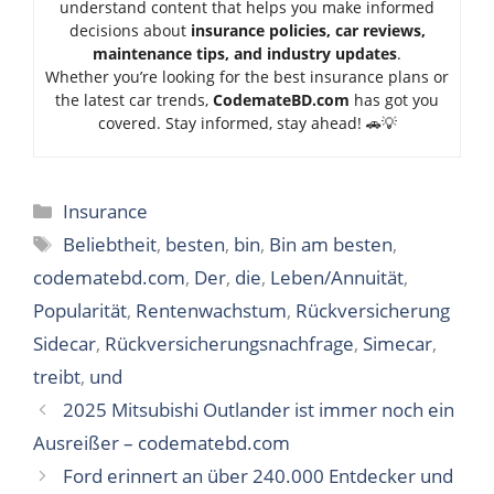
understand content that helps you make informed
decisions about
insurance policies, car reviews,
maintenance tips, and industry updates
.
Whether you’re looking for the best insurance plans or
the latest car trends,
Code
mateBD.com
has got you
covered. Stay informed, stay ahead! 🚗💡
Categories
Insurance
Tags
Beliebtheit
,
besten
,
bin
,
Bin am besten
,
codematebd.com
,
Der
,
die
,
Leben/Annuität
,
Popularität
,
Rentenwachstum
,
Rückversicherung
Sidecar
,
Rückversicherungsnachfrage
,
Simecar
,
treibt
,
und
2025 Mitsubishi Outlander ist immer noch ein
Ausreißer – codematebd.com
Ford erinnert an über 240.000 Entdecker und