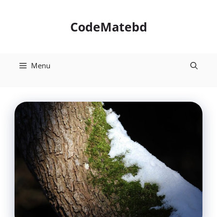
Skip
to
CodeMatebd
content
Menu