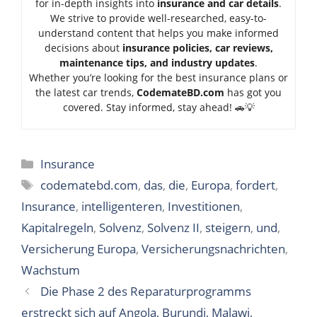
for in-depth insights into
insurance and car details
.
We strive to provide well-researched, easy-to-
understand content that helps you make informed
decisions about
insurance policies, car reviews,
maintenance tips, and industry updates
.
Whether you’re looking for the best insurance plans or
the latest car trends,
Code
mateBD.com
has got you
covered. Stay informed, stay ahead! 🚗💡
Categories
Insurance
Tags
codematebd.com
,
das
,
die
,
Europa
,
fordert
,
Insurance
,
intelligenteren
,
Investitionen
,
Kapitalregeln
,
Solvenz
,
Solvenz II
,
steigern
,
und
,
Versicherung Europa
,
Versicherungsnachrichten
,
Wachstum
Die Phase 2 des Reparaturprogramms
erstreckt sich auf Angola, Burundi, Malawi,