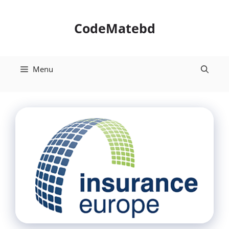
Skip
to
CodeMatebd
content
Menu