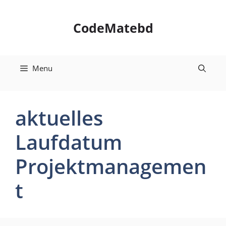
Skip
to
CodeMatebd
content
Menu
aktuelles
Laufdatum
Projektmanagemen
t