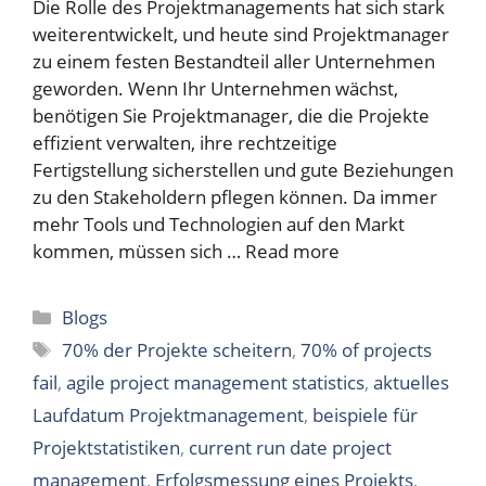
Die Rolle des Projektmanagements hat sich stark
weiterentwickelt, und heute sind Projektmanager
zu einem festen Bestandteil aller Unternehmen
geworden. Wenn Ihr Unternehmen wächst,
benötigen Sie Projektmanager, die die Projekte
effizient verwalten, ihre rechtzeitige
Fertigstellung sicherstellen und gute Beziehungen
zu den Stakeholdern pflegen können. Da immer
mehr Tools und Technologien auf den Markt
kommen, müssen sich …
Read more
Categories
Blogs
Tags
70% der Projekte scheitern
,
70% of projects
fail
,
agile project management statistics
,
aktuelles
Laufdatum Projektmanagement
,
beispiele für
Projektstatistiken
,
current run date project
management
,
Erfolgsmessung eines Projekts
,